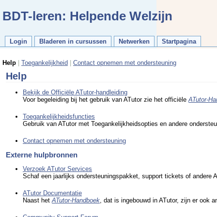
BDT-leren: Helpende Welzijn
Login
Bladeren in cursussen
Netwerken
Startpagina
Help
|
Toegankelijkheid
|
Contact opnemen met ondersteuning
Help
Bekijk de Officiële ATutor-handleiding
Voor begeleiding bij het gebruik van ATutor zie het officiële
ATutor-H
Toegankelijkheidsfuncties
Gebruik van ATutor met Toegankelijkheidsopties en andere ondersteun
Contact opnemen met ondersteuning
Externe hulpbronnen
Verzoek ATutor Services
Schaf een jaarlijks ondersteuningspakket, support tickets of andere 
ATutor Documentatie
Naast het
ATutor-Handboek
, dat is ingebouwd in ATutor, zijn er oo