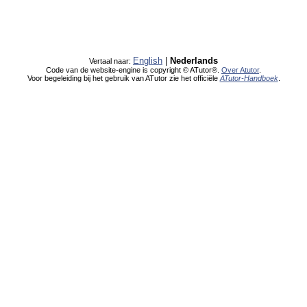
English
|
Nederlands
Vertaal naar:
Code van de website-engine is copyright © ATutor®.
Over Atutor
.
Voor begeleiding bij het gebruik van ATutor zie het officiële
ATutor-Handboek
.