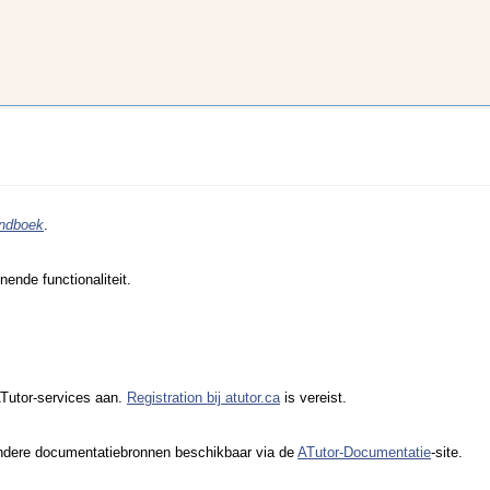
andboek
.
ende functionaliteit.
ATutor-services aan.
Registration bij atutor.ca
is vereist.
k andere documentatiebronnen beschikbaar via de
ATutor-Documentatie
-site.